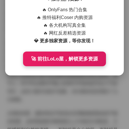
失趣味。拍摄时光线柔和，多数采用自然光或是柔光箱
🔥 OnlyFans 热门合集
的补光，避免了强硬的阴影，使得皮肤的质感更加细
🔥 推特福利Coser 内购资源
腻，尤其是那些圆润的脸颊和手臂，在光影的流动里呈
🔥 各大机构写真全集
现出一种健康的丰盈感。
🔥 网红反差精选资源
💎 更多独家资源，等你发现！
服装方面，博主喜欢选择颜色明亮但不花哨的休闲装，
比如米色针织衫搭配浅牛仔裤，或者是淡粉色连衣裙外
🚀 前往LoLo屋，解锁更多资源
搭轻薄的开衫。这些搭配既不过于正式，又能够凸显出
身材的曲线，宽松的版型让动作更加自然，坐着、伸手
拿杯子或者低头看手机的瞬间都被捕捉得相当真实。细
节上，时不时会看到手腕上的简约手链或是耳边小巧的
耳钉，这些小配件虽然不抢眼，却为整体造型增添了几
分精致。
从视角来看，摄影师似乎更喜欢采用略微俯视或是平视
的构图，这样既能够完整呦显出上半身的丰满线条，又