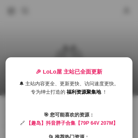
🎉 LoLo屋 主站已全面更新
趣岛 抖音胖子 合集 79P 64V 207M
🔔 主站内容更全、更新更快、访问速度更快。
2026年6月3日 下午6:17
秘语空间
丝袜
抖音
积
专为绅士打造的
福利资源聚集地
！
拿到这套趣岛的抖音胖子合集时，第一感觉是画面里透
🎯 您可能喜欢的资源：
着一种不刻意的松弛感。镜头往往落在宽敞的客厅或是
🔗
【趣岛】抖音胖子合集【79P 64V 207M】
阳光洒进来的咖啡馆角落，背景虽简单却不失层次，墙
面上的淡色壁纸或是绿植的点缀，让整体显得温柔而不
📂 推荐热门资源：