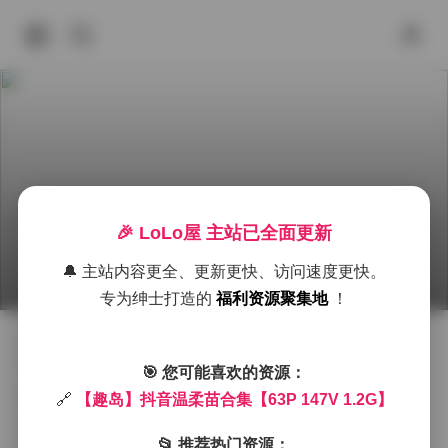
🎉 LoLo屋 主站已全面更新
趣岛 抖音温柔苗 合集 下载
🔔 主站内容更全、更新更快、访问速度更快。
2026年6月21日 下午2:35
丝模摄影
抖音
舞蹈
专为绅士打造的
福利资源聚集地
！
去看看:
【趣岛】抖音温柔苗合集【63P 147V 1.2G】
🎯 您可能喜欢的资源：
🔗
【趣岛】抖音温柔苗合集【63P 147V 1.2G】
拿起相机的时候，光线正好从窗户斜射进来，把整个房
间洇成柔和的金色。模特站在白色纯棉床单前，发梢随
📂 推荐热门资源：