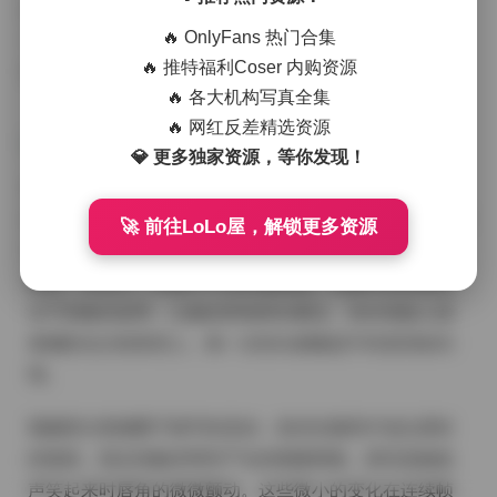
微风轻轻晃动，眼神里带着一点淡淡的困倦，却又透出
🔥 OnlyFans 热门合集
不易察觉的坚定。我调低快门，让每一帧都带有一点呼
🔥 推特福利Coser 内购资源
吸的节奏，捕捉到她指尖无意识地划过发梢时的微光。
🔥 各大机构写真全集
🔥 网红反差精选资源
💎 更多独家资源，等你发现！
整套素材里，有六十三张静态画面，一百四十七段短视
频，总大小约为1.2GB。画面里的色调大多以米白、薄荷
🚀 前往LoLo屋，解锁更多资源
绿和淡粉为主，偶尔点缀几件浅灰色的针织衫或是薄纱
裙摆，营造出一种随手可得的慵懒感。拍摄时刻意避免
过于刻板的姿势，让她自然地倚在窗边、坐在地毯上或
者侧卧在沙发靠背上，每一次转头都像是不经意间的闪
现。
视频部分更侧重于细节的流动：发丝在微风中划出柔软
的弧线，指尖轻触衣料时产生的细微褶皱，甚至是她低
声笑起来时唇角的微微颤动。这些微小的变化在连续帧