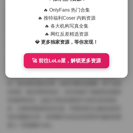
一件淡雅贝壳白与海蓝相间的轻纱连衣裙，裙摆在微风
🔥 OnlyFans 热门合集
中随意翻动，露出内里淡粉色的衬裙，脚下是一双编织
🔥 推特福利Coser 内购资源
凉鞋，脚踝上系着简约的贝壳链条，整体看起来既清爽
🔥 各大机构写真全集
又不失层次感。
🔥 网红反差精选资源
💎 更多独家资源，等你发现！
高清图册:
【岛遇】抖音武香花生合集【35P 19V】
镜头对准她的时候，可以看到她的长发被海风吹得略微
🚀 前往LoLo屋，解锁更多资源
凌乱，却因此显得更加自然，眉眼间带着一丝淡笑，仿
佛刚从梦中醒来。我选择了几个不同的角度来捕捉这一
刻：靠近潮汐线的沙滩，浪花不断轻拍脚踝，留下短暂
的湿痕；礁石堆积的地方，岩石的粗犷与她柔软的服装
形成鲜明对比；远处灯塔的轮廓则作为简约的背景线
条，让整体画面更具层次感。早晨的柔光让她的皮肤呈
现出细腻的光泽，而傍晚时分的金色余晖则为她的轮廓
镀上一层温暖的 halo。