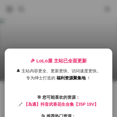
🎉 LoLo屋 主站已全面更新
岛遇 抖音武香花生 合集 35P 19V
🔔 主站内容更全、更新更快、访问速度更快。
2026年6月21日 下午4:47
丝模摄影
丝袜
岛遇
专为绅士打造的
福利资源聚集地
！
海边的清晨总是带着一点薄雾，光线柔和得像是被绸缎
🎯 您可能喜欢的资源：
轻轻覆盖。我和模特武香花生约好在这片礁石与沙滩交
🔗
【岛遇】抖音武香花生合集【35P 19V】
界处进行拍摄，海风不时掠过，带来淡淡的盐味和远处
船只的汽笛声。她今天的造型充满度假的慵懒感，身着
📂 推荐热门资源：