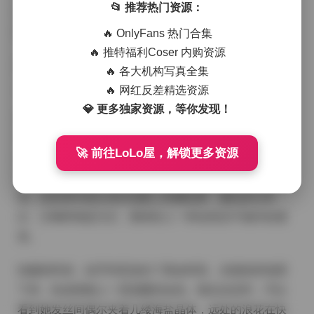
📂 推荐热门资源：
或是沙滩上的礁石，或是暮色中的灯塔，细节处理得很
到位，连沙粒的纹理都能看见。
🔥 OnlyFans 热门合集
🔥 推特福利Coser 内购资源
进入页面:
🔥 各大机构写真全集
【岛遇】抖音呆米（八酱）合集【674P 308V 4G】
🔥 网红反差精选资源
💎 更多独家资源，等你发现！
呆米（八酱）在这套合集里展现出一种独特的气质，既
有少女的清澈，又带着一点成熟的沉稳。她的表情时而
🚀 前往LoLo屋，解锁更多资源
淡然，时而带着一点调皮的笑意，眼睛里似乎藏着故
事。服装上的搭配也很用心，有轻薄的雪纺裙摆随波逐
流，也有简约的白色衬衫配上高腰短裤，颜色多以米
白、沙褐和海蓝为主，整体给人一种自然且不做作的感
觉。
拍摄的时候，似乎特意选在了黄金时段，光线斜斜地洒
下来，给皮肤镀上一层温暖的金色。镜头拉近时，可以
看到她发丝间偶尔夹着几缕海盐晶体，远处的浪花在快