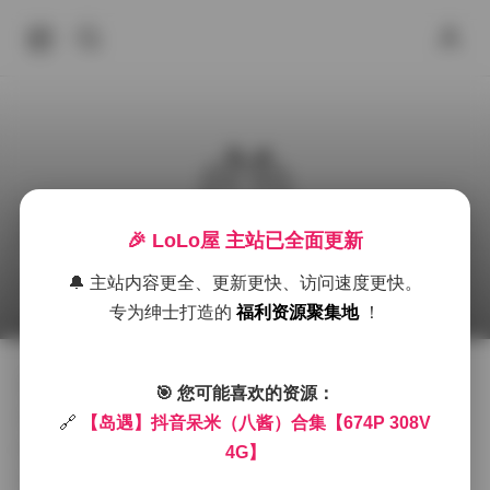
🎉 LoLo屋 主站已全面更新
岛遇 抖音 呆米（八酱） 合集 674P 308V 4G
🔔 主站内容更全、更新更快、访问速度更快。
2026年6月22日 下午3:14
秀人内购
丝袜
岛遇
专为绅士打造的
福利资源聚集地
！
我第一次在岛遇的资源页看到这个标题时，心里就有一
🎯 您可能喜欢的资源：
种莫名的期待。打开文件夹，映入眼帘的是一张张细腻
🔗
【岛遇】抖音呆米（八酱）合集【674P 308V
的写真，光线柔和地洒在模特的发梢上，仿佛能听见海
4G】
风轻拂的声音。每一张图都像是一段短暂的旅行，背景