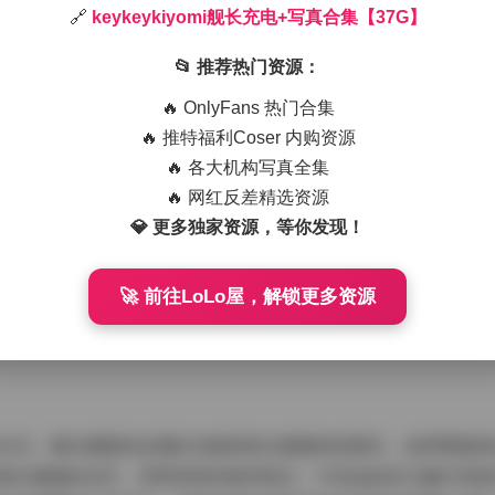
🔗
keykeykiyomi舰长充电+写真合集【37G】
keykiyomi时就被她那种带点军装感又不失柔和的气质吸引。
📂 推荐热门资源：
海军风格结合起来，形成一种既有力量又带点俏皮的视觉语言。
斑点，顶部悬挂着几盏工业风格的灯管，光线投射下来时会在她
🔥 OnlyFans 热门合集
🔥 推特福利Coser 内购资源
🔥 各大机构写真全集
搭白色高领针织衫，下身是剪裁利落的黑色阔腿裤，脚踩一双亮
🔥 网红反差精选资源
为了突出“充电”这一概念，我们特意准备了几只复古式的充电宝
💎 更多独家资源，等你发现！
低头看手中的充电宝，眼神专注；有时又会抬头对准镜头，嘴角
🚀 前往LoLo屋，解锁更多资源
集【37G】
主光，辅以侧面的金属反光板制造出微微的轮廓光，这样既能保
烁出微微的光芒。背景则保持相对暗沉，只有远处的几盏灯管提