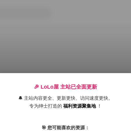
🎉 LoLo屋 主站已全面更新
🔔 主站内容更全、更新更快、访问速度更快。
电写真合集 37G 打包下载
专为绅士打造的
福利资源聚集地
！
写真
写真美图
精选合集
美腿
高颜值
cos
🎯 您可能喜欢的资源：