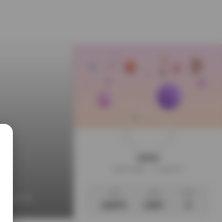
weme
这家伙很懒，什么都没写
文章
标签
说说
黄金专区
12975
2357
0