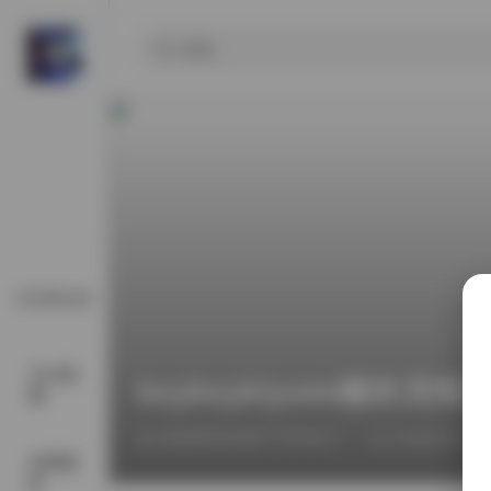
COSPLAY
SSS典
keykeykiyomi舰长充
藏
2026年6月22日 下午10:17
COSPLAY
丝模摄
影