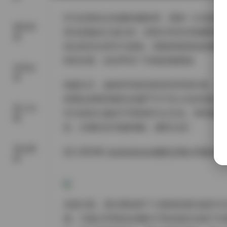
作为负责此次拍摄的摄影师，我第一次见到key
尊享资
其实是她自己提出的，想把日常的充电瞬间和
源
造过的旧仓库作为场地，墙面留着原始的铁锈
碎的光斑，恰好呼应了充电的能量感。
抖音反
差
拍摄当天，她身穿深蓝色双排扣军装外套，内
体看起来既有舰长的威严又不失少女的俏皮。
秀人内
作为道具让她在不同角度与之互动。有时她会
购
意，仿佛在说“电量满格，随时出发”。
美女素
进入原页面:
keykeykiyomi舰长充电+写真合
材
光线方面，我主要使用了大面积的柔光箱作为
感，又能让军装的金属扣子和拉链在光线下闪