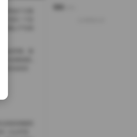
说说
Notes.
舰长充电这个主题
我们选在一个改
好像就这么多
的制服上产生细
金色的军靴，整
和发光的数据线，
带着淡淡的笑
证皮肤的细腻质
供一点点环境