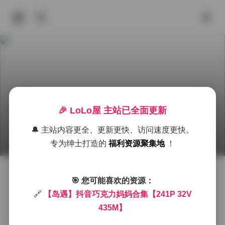
【岛遇】抖音巧克力妈妈全集【241P 32V 435
🎉 LoLo屋 主站已全面更新
M】
🔔 主站内容更全、更新更快、访问速度更快。
2026年6月24日 下午8:20
秀人内购
岛遇
抖音
专为绅士打造的
福利资源聚集地
！
拿起相机的时候，岛遇的光线正好从海面上洒下来，给
🎯 您可能喜欢的资源：
整个场景铺上一层薄薄的金色。巧克力妈妈站在沙滩
🔗
【岛遇】抖音巧克力妈妈合集【241P 32V
边，身穿淡奶油色的针织衫，下身是一条浅卡其色的亚
435M】
麻短裙，脚下是简单的白色帆布鞋。她的笑容很自然，