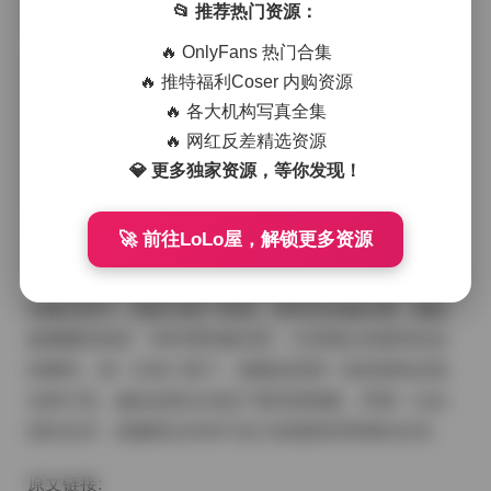
📂 推荐热门资源：
像是刚从海风里走出来，带着一点盐气和一点甜味。
🔥 OnlyFans 热门合集
我调整了光圈，让背景的海浪轻微虚化，焦点落在她的
🔥 推特福利Coser 内购资源
侧脸上。阳光从她的发梢掠过，发丝带着微微的金光，
🔥 各大机构写真全集
像是被糖霜轻轻裹住。她偶尔低头看看手机，又抬头望
🔥 网红反差精选资源
向远方，眼神里有点儿懒散，又带着几分期待。这种状
💎 更多独家资源，等你发现！
态很难用语言描述，但镜头里能感受到她此刻的松弛感
——没有刻意的姿势，也没有过多的道具，只是她自己
🚀 前往LoLo屋，解锁更多资源
和海风的对话。
拍摄过程中，我多次换了角度。有时站在她左侧，捕捉
她侧颜的线条；有时绕到她后面，记录她头发被风吹起
的瞬间。每一次快门落下，都像是把那一刻的甜味定格
在胶片里。她的皮肤在光线下显得很细腻，带着一点自
然的光泽，就像刚出炉的巧克力表面那层薄薄的光泽。
原文链接: