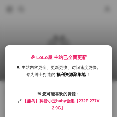
🎉 LoLo屋 主站已全面更新
趣岛 抖音小玉baby 合集 下载
🔔 主站内容更全、更新更快、访问速度更快。
2026年6月26日 下午8:11
秀人内购
丝袜
抖音
专为绅士打造的
福利资源聚集地
！
跳转原帖:
🎯 您可能喜欢的资源：
【趣岛】抖音小玉baby合集【232P 277V 2.9G】
🔗
【趣岛】抖音小玉baby合集【232P 277V
2.9G】
趣岛平台最近推出了一套抖音小玉baby的写真合集，包