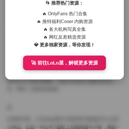
含232张静态图片和277段短视频，总容量约为2.9G。这
📂 推荐热门资源：
套素材在众多粉丝之间已经形成了小范围的传播，很多
🔥 OnlyFans 热门合集
喜欢她日常风格的朋友都在寻找完整的下载渠道。
🔥 推特福利Coser 内购资源
🔥 各大机构写真全集
从画面来看，小玉baby在镜头前的表现十分自然，几乎
🔥 网红反差精选资源
没有刻意的摆拍痕迹。她常选在柔光的室内环境或是城
💎 更多独家资源，等你发现！
市街角的咖啡馆里拍摄，背光与柔光的交错让她的侧脸
线条更加柔和。有的组图里，她身着淡色针织衫，坐在
🚀 前往LoLo屋，解锁更多资源
落地窗边，阳光透过半透明的窗帘洒在肩头，整个场景
呈现出一种懒散而舒适的氛围；另一些视频则捕捉她在
夜市灯光下漫步的瞬间，霓虹灯的色彩与她的发丝交
织，带来一点城市的夜感。
在穿搭方面，小玉baby倾向于混搭简约基础款与小众设
计单品。比如一件白色T恤配上高腰阔腿牛仔裤，脚踩一