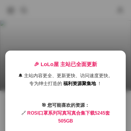
🎉 LoLo屋 主站已全面更新
ROSI口罩系列写真合集 5245套 505GB 打包下载
🔔 主站内容更全、更新更快、访问速度更快。
2026年6月27日 上午9:33
秀人内购
jk制服白丝袜小仙女
专为绅士打造的
福利资源聚集地
！
拿起相机对准ROS​I的口罩系列时，第一感觉是光线与材
🎯 您可能喜欢的资源：
质的微妙博弈。柔光箱洒下的光线在半透明的硅胶面罩
🔗
ROSI口罩系列写真写真合集下载5245套
上产生细腻的高光，像是一层薄雾被阳光轻轻唤醒。每
505GB
一次快门落下，都能捕捉到模特在不同角度下的呼吸感