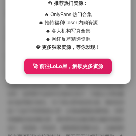
📂 推荐热门资源：
——口罩边缘随着面部微动而轻微起伏，带来一种既克
制又流动的韵律。
🔥 OnlyFans 热门合集
🔥 推特福利Coser 内购资源
原图获取:
🔥 各大机构写真全集
ROSI口罩系列写真写真合集下载5245套 505GB
🔥 网红反差精选资源
💎 更多独家资源，等你发现！
🚀 前往LoLo屋，解锁更多资源
拍摄现场布置得相当简约，背景选用了中性灰色的无缝
纱布，这样既不会抢夺主体的注意力，又能让口罩的颜
色与纹理更为突出。为了突出系列的层次感，我特意准
备了几款不同厚度的口罩：从薄如蝉翼的透明款，到带
有微微压纹的哑光黑，再到带有金属丝网点缀的实验性
设计。每更换一种道具，都要重新测量光比，以确保阴