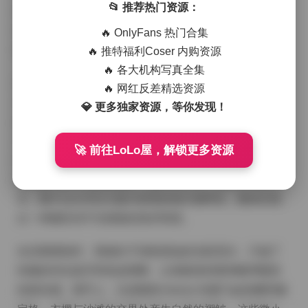
📂 推荐热门资源：
纱，模特的侧脸在柔光里泛出微微的金色边缘，皮肤的
细腻质感在镜头下被无限放大，连指尖的微微颤动都清
🔥 OnlyFans 热门合集
晰可见。
🔥 推特福利Coser 内购资源
🔥 各大机构写真全集
拍摄现场并没有刻意布置复杂的道具，只是随手搭起一
🔥 网红反差精选资源
条简易的木栈道，脚下是细腻的贝壳碎屑，远处是低沉
💎 更多独家资源，等你发现！
的浪声。这样自然的环境让是是是佩恩老大的气质更显
从容，她的眼神时而望向远方，时而低头笑意盈盈，仿
🚀 前往LoLo屋，解锁更多资源
佛在与海风进行无声的对话。服装方面选择了几件轻薄
的亚麻衬衫和高腰阔腿裤，颜色以沙色、海蓝和淡粉为
主，既不过分夺目又能与背景的海天相呼应，整体呈现
出一种随性却不失精致的海岸风情。
在后期调色时，我倾向于保留原始的光影层次，只做了
轻微的对比提升和色温调整，让画面保持那种略带暖意
的真实感。细节上，头发随海 breeze 轻微飞起的瞬间被