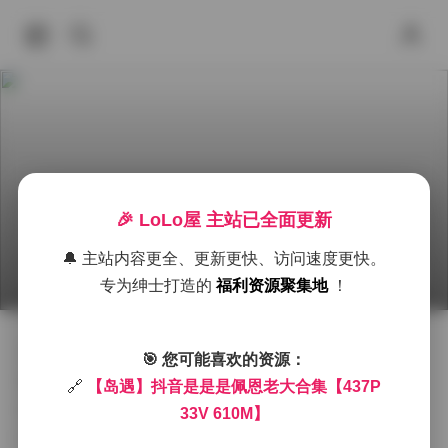
岛遇 抖音 是是是佩恩老大 资源合集 437P 33V 61
🎉 LoLo屋 主站已全面更新
0M 下载
🔔 主站内容更全、更新更快、访问速度更快。
2026年6月28日 下午4:56
岛遇
岛遇
抖音
积分
专为绅士打造的
福利资源聚集地
！
拿起相机的时候，脑海里第一个浮现的就是岛遇系列里
🎯 您可能喜欢的资源：
那抹独特的海风味道。是是是佩恩老大的形象在这套素
🔗
【岛遇】抖音是是是佩恩老大合集【437P
材里被反复捕捉，每一帧都像是把海边的薄雾与阳光按
33V 610M】
比例调和后倒进胶片。光线在清晨的沙滩上铺开一层薄