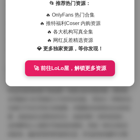
📂 推荐热门资源：
里，她常常选择柔和的自然光作为主光源，皮肤在光线
下呈现出细腻的光泽，同时背景往往被有意虚化，使人
🔥 OnlyFans 热门合集
物成为绝对的焦点。无论是白色棉质连衣裙在微风中轻
🔥 推特福利Coser 内购资源
🔥 各大机构写真全集
轻摇曳，还是黑色皮质短裙搭配金属链条的利落感，都
🔥 网红反差精选资源
能看到她对细节的把握——从发丝的散落到指尖的微
💎 更多独家资源，等你发现！
动，都被捕捉得恰到好处。
🚀 前往LoLo屋，解锁更多资源
在拍摄现场，工作人员会根据主题调整道具和布光，有
时会在老旧的巷子里放置一张复古的木制长椅，有时则
在宽敞的 loft 里铺设大片的米色地毯，营造出一种既有生
活感又不失艺术张力的氛围。封疆疆v的表情往往自然流
露，或是低头沉思时的专注，或是回眸一笑时的轻松，
这些瞬间让人感觉不到刻意的摆拍，而是一种生活状态
的延伸。她的穿搭同样值得注意，常见的有高腰牛仔裤