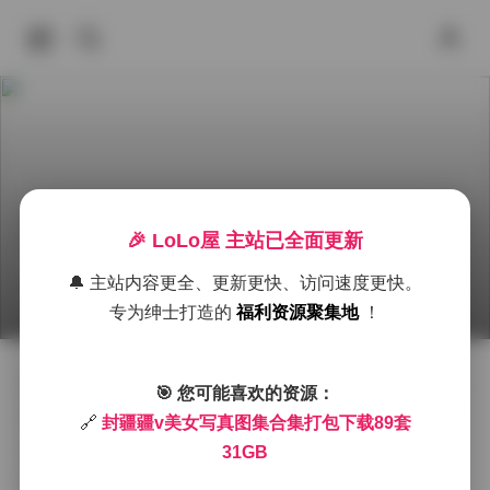
🎉 LoLo屋 主站已全面更新
封疆疆v美女写真资源合集 89套 31GB 下载
🔔 主站内容更全、更新更快、访问速度更快。
2026年6月28日 下午7:45
秀人内购
Cosplay图集下载
专为绅士打造的
福利资源聚集地
！
封疆疆v在众多网红写真中以独特的气质和细腻的镜头语
🎯 您可能喜欢的资源：
言脱颖而出，此次发布的89套图集合计约31GB，涵盖了
🔗
封疆疆v美女写真图集合集打包下载89套
从清晨的柔光到夜晚的霓虹，从简约的居家私房到复古
31GB
的街头场景，每一套都有明确的主题和色调基调。画面