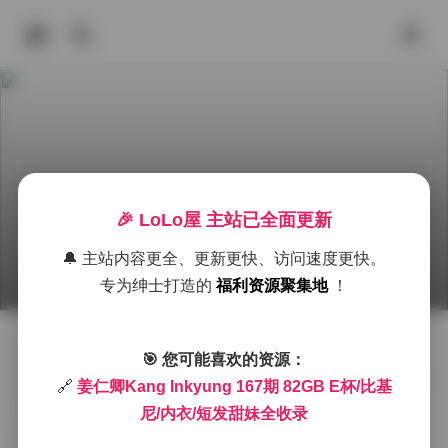
姜仁卿Kang Inkyung 167期 82GB E杯比基尼内
🎉 LoLo屋 主站已全面更新
衣短发甜妹全集
🔔 主站内容更全、更新更快、访问速度更快。
2026年6月30日 上午9:51
秀人内购
Cosplay图集下载
专为绅士打造的
福利资源聚集地
！
姜仁卿Kang Inkyung的167期作品以82GB的容量呈现，
🎯 您可能喜欢的资源：
包含了E杯身材的比基尼、内衣以及短发甜妹造型的完整
🔗
姜仁卿Kang Inkyung 167期 82GB E杯/比基
收录。整套素材在光线与色彩的把握上表现得相当细
尼/内衣/短发甜妹全收录
腻，镜头往往在清晨的柔光或傍晚的金黄时段切换，使