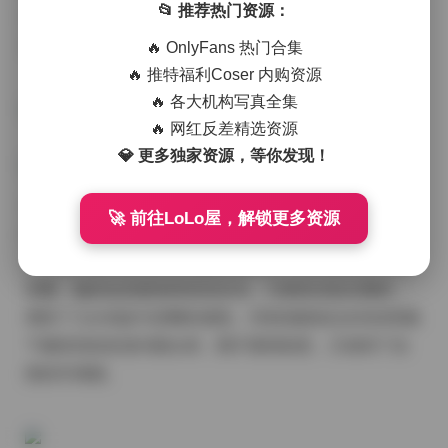
📂 推荐热门资源：
得皮肤呈现出自然的光泽感，同时也让服装的材质细节
更为立体。
🔥 OnlyFans 热门合集
🔥 推特福利Coser 内购资源
🔥 各大机构写真全集
🔥 网红反差精选资源
💎 更多独家资源，等你发现！
在比基尼的拍摄场景中，常见的是海边沙滩或泳池边缘
🚀 前往LoLo屋，解锁更多资源
的布置，背景多以蓝色调的海水或淡雅的白色墙面为
主，姜仁卿站在浅水区或躺在躺椅上，动作随意却不失
优雅。她的短发被海风轻轻吹动，几缕发丝贴在额前，
增添了几分俏皮与清爽的感觉。E杯的曲线在泳衣的剪裁
下被恰到好处地勾勒出来，既不显得刻意，又保持了自
然的丰满感。