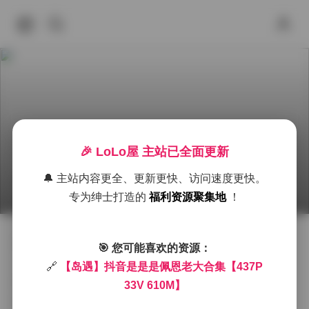
岛遇 抖音是是是佩恩老大 合集【437P 33V 610
🎉 LoLo屋 主站已全面更新
M】
🔔 主站内容更全、更新更快、访问速度更快。
2026年6月30日 下午1:20
岛遇
岛遇
抖音
积分
专为绅士打造的
福利资源聚集地
！
岛遇这个系列一直以清新自然的海岛风格著称，而抖音
🎯 您可能喜欢的资源：
上的“是是是佩恩老大”则把这种风格推向了另一种极致。
🔗
【岛遇】抖音是是是佩恩老大合集【437P
在这套437张照片、33段视频、总容量610MB的合集
33V 610M】
里，可以看到她在不同光线下的多种表现，也能感受到