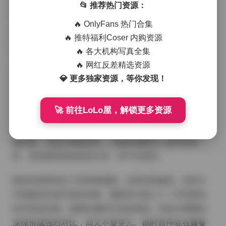
📂 推荐热门资源：
她独有的气质与穿搭思路。
🔥 OnlyFans 热门合集
进入原页面:
🔥 推特福利Coser 内购资源
【岛遇】抖音是是是佩恩老大合集【437P 33V 610M】
🔥 各大机构写真全集
🔥 网红反差精选资源
首先映入眼帘的是一组在黎明时分拍摄的海边漫步画
💎 更多独家资源，等你发现！
面。薄雾还未完全散去，海面上泛起淡淡的金色光辉，
佩恩老大身着一件米色轻薄亚麻衬衫，下搭白色高腰短
🚀 前往LoLo屋，解锁更多资源
裤，脚踩简约的帆布鞋。镜头捕捉到她随风轻动的发丝
与衣角，整体氛围宁静而略带诗意，仿佛时间在这一刻
被拉慢。光线从侧面斜射，为她的侧颜添上柔和的阴
影，使得面部线条更加立体，却不失柔美。
随后的场景转向了热带植物园。这里绿意盎然，各种大
叶植物交织成天然的绿幕。佩恩老大换上了一件亮黄色
的吊带连衣裙，裙摆在微风中轻轻摇曳，亮色与周围的
深绿形成强烈对比，却又不显突兀。她时而停驻在藤蔓