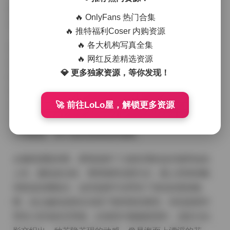
的蔚蓝形成自然的对比，却又因为她的粉色系上衣而显
🔥 OnlyFans 热门合集
得格外柔和。
🔥 推特福利Coser 内购资源
🔥 各大机构写真全集
拍摄现场其实并没有太多道具，只是利用了海岸线的起
🔥 网红反差精选资源
伏和潮汐的变化。摄影师在不同的时段反复尝试，清晨
💎 更多独家资源，等你发现！
的雾气让画面带有一层轻纱感，午后的强光则把裙子的
细节打得更为立体。每一次快门都在捕捉她与海浪的互
🚀 前往LoLo屋，解锁更多资源
动——有时是脚尖轻点浪花，有时是裙摆被风吹起形成
一个临时的波浪纹理。这种即兴的状态让整套作品充满
了呼吸感，而不是刻意摆拍的僵硬。
从服装搭配来看，萝闹选择了几套轻薄的连衣裙和短款
上衣，颜色多以粉、薄荷细和淡黄为主，配上简单的帆
布鞋或赤脚踩沙。这些选择不仅呼应了海岛的度假氛
围，也让她的皮肤在光线下显得更加透亮。特别是那件
带有小碎花的吊带裙，在海风中微微摇晃时，花纹与光