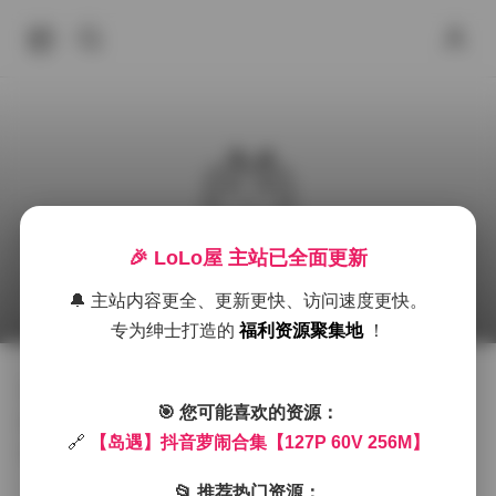
🎉 LoLo屋 主站已全面更新
岛遇 抖音萝闹资源合集 127P 60V 256M
🔔 主站内容更全、更新更快、访问速度更快。
2026年6月30日 下午4:12
抖音反差
岛遇
cos
专为绅士打造的
福利资源聚集地
！
拿到这套岛遇的素材时，第一眼就被那片被海风吹得微
🎯 您可能喜欢的资源：
微起伏的沙滩吸引。镜头里，少女站在礁石边，薄纱裙
🔗
【岛遇】抖音萝闹合集【127P 60V 256M】
摆随潮汐轻轻翻卷，阳光从云层间斜射，把她的轮廓镀
上一层柔和的金边。整体色调偏暖，沙粒的金黄与海水
📂 推荐热门资源：