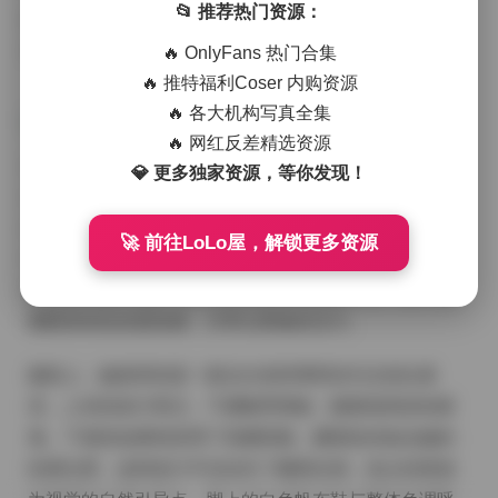
📂 推荐热门资源：
她的肚脐装饰简约却不失亮点，银色的小链在光线下闪
烁，像是海面上跳动的星光。
🔥 OnlyFans 热门合集
🔥 推特福利Coser 内购资源
🔥 各大机构写真全集
🔥 网红反差精选资源
在布光方面，我选择了柔和的逆光与补光相结合的方
💎 更多独家资源，等你发现！
式，逆光把她的轮廓描得更加立体，补光则让皮肤呈现
出健康的光泽。这样的光线处理让她的肚脐区域在画面
🚀 前往LoLo屋，解锁更多资源
中自然突出，又不会显得刻意。每一次快门落下，我都
能感受到她呼吸的节奏与海浪的律动相互呼应，整个氛
围既有轻松的度假感，又带点青春的活力。
服装上，她身穿的是一套以白色和薄荷绿为主的比基
尼，上衣的设计简洁，下摆略带褶皱，随着海风轻轻摇
曳。下身的短裤则采用了高腰剪裁，腰线恰好贴合她的
肚脐位置，这种设计不仅拉长了腿部比例，也让肚脐成