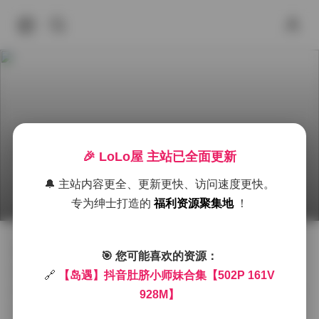
🎉 LoLo屋 主站已全面更新
岛遇 抖音肚脐小师妹 合集资源 502P 161V 928M
🔔 主站内容更全、更新更快、访问速度更快。
2026年6月30日 下午4:42
丝模摄影
丝袜
岛遇
专为绅士打造的
福利资源聚集地
！
拿起相机的时候，阳光正斜斜地洒在海边的礁石上，微
🎯 您可能喜欢的资源：
风带着一点盐雾，轻轻拂过模特的发梢。这次拍摄的主
🔗
【岛遇】抖音肚脐小师妹合集【502P 161V
题是“岛遇”，整个场景围绕着海岛的宁静与活力展开，而
928M】
抖音肚脐小师妹则以她独有的俏皮感成为画面的焦点。