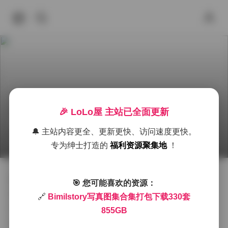
🎉 LoLo屋 主站已全面更新
Bimilstory写真图集330套 855GB 打包下载
🔔 主站内容更全、更新更快、访问速度更快。
2026年6月30日 下午5:51
秘语空间
古韵
Bimilstory
专为绅士打造的
福利资源聚集地
！
翻开这套Bimilstory的写真合集，第一眼便被那种轻盈的
🎯 您可能喜欢的资源：
氛围所吸引。镜头里的模特常常站在晨光初露的海边，
🔗
Bimilstory写真图集合集打包下载330套
薄雾与海风交织，衣角随 breeze 轻摆，仿佛时间在这一
855GB
刻被拉长。每一套图都有明确的主题色调，有时是柔和