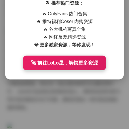
📂 推荐热门资源：
的薰衣紫，有时是冷峻的海军蓝，色彩的选择不仅服务
于情感渲染，也让整体视觉更具层次感。
🔥 OnlyFans 热门合集
🔥 推特福利Coser 内购资源
🔥 各大机构写真全集
🔥 网红反差精选资源
拍摄现场往往布置得相当简约，却不失细节。比如在一
💎 更多独家资源，等你发现！
组以复古咖啡馆为背景的作品里，木质吧台、斑驳的墙
砖以及老式咖啡机都被精心放置，模特身着高腰阔腿裤
🚀 前往LoLo屋，解锁更多资源
与针织衫，低头翻阅旧报纸的动作被捕捉得十分自然。
光线从侧面斜射，投下细长的影子，为画面增添了一丝
宁静的故事感。而在另一组以城市夜景为主题的系列
中， neon灯光反射在湿润的街道上，模特的皮质外套与
亮片连衣裙在灯光下闪烁，整体呈现出一种冷热交错的
都市律动。