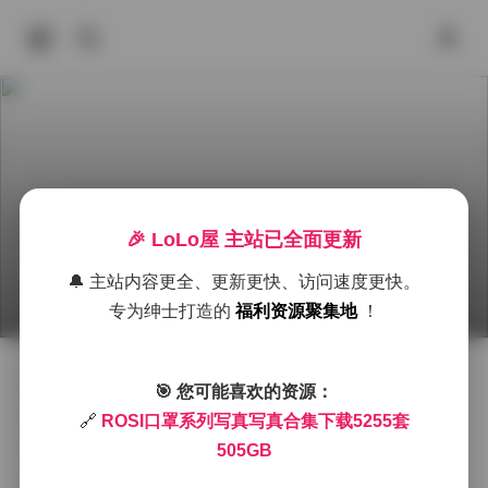
🎉 LoLo屋 主站已全面更新
ROSI口罩系列写真合集 5255套 505GB 下载
🔔 主站内容更全、更新更快、访问速度更快。
2026年6月30日 下午7:55
抖音反差
jk制服白丝袜小仙女
专为绅士打造的
福利资源聚集地
！
在众多写真作品中，ROSI口罩系列以其独特的视觉语言
🎯 您可能喜欢的资源：
和细腻的情感表达脱颖而出。这一套合集收录了5255套
🔗
ROSI口罩系列写真写真合集下载5255套
高清图片，总容量达到505GB，几乎涵盖了该系列自推
505GB
出以来的全部代表作。每一套作品都围绕口罩这一道具