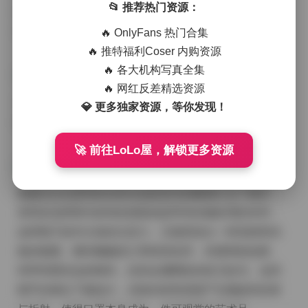
📂 推荐热门资源：
展开，却在光影、色彩与模特的肢体语言中找到无限变
化。
🔥 OnlyFans 热门合集
🔥 推特福利Coser 内购资源
🔥 各大机构写真全集
🔥 网红反差精选资源
高清资源链接:
💎 更多独家资源，等你发现！
ROSI口罩系列写真写真合集下载5255套 505GB
🚀 前往LoLo屋，解锁更多资源
画面往往在柔和的自然光或是室内的暖黄灯光下展开，
背景多选用简约的纯色墙面或是带有轻微纹理的布帘，
这样既不抢夺主体的注意力，又能营造出一种安静而内
敛的氛围。模特佩戴的口罩材质各异，有透明的硅胶、
有带有蕾丝边的棉布，也有金属网纹的前卫款式。这些
细节在镜头下被放大，光线在材质表面产生微妙的反射