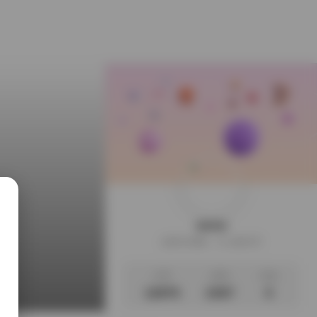
weme
这家伙很懒，什么都没写
文章
标签
说说
12975
2357
0