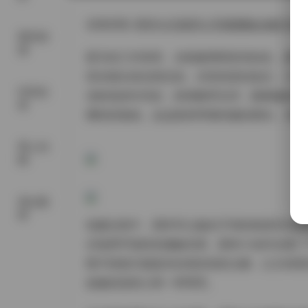
在线浏览:
阿半今天很开心写真图集合集打包下载
尊享资
源
那天的工作室里，光线被调得恰到好处，柔软
容在镜头前自然绽放，没有刻意的姿态，只是
抖音反
淡粉色的针织衫，材质略带光泽，随着她的动
差
脚轻轻拖地，走起路来带着轻微的摆动，为整
秀人内
购
美女素
材
拍摄过程中，我常常让她在不同的角度尝试微
识地用手指轻轻碰触衣摆，那种小动作在慢门
既不抢镜又能提供自然的色彩点缀，让主体更
如她此刻的心情一样明亮。