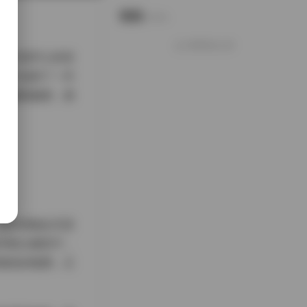
说说
Notes.
好像就这么多
今天很开心的笑
今天选择了一件
高腰阔腿裤，裤
有时候她会无意
绿植点缀其中，
愉悦的氛围，正