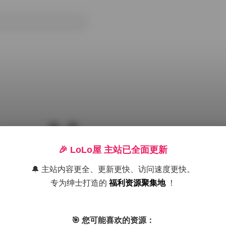
🎉 LoLo屋 主站已全面更新
🔔 主站内容更全、更新更快、访问速度更快。
套 19GB 打包下载
专为绅士打造的
福利资源聚集地
！
Cosplay图集下载
Cosplay套图下载
阿半今天很开心
🎯 您可能喜欢的资源：