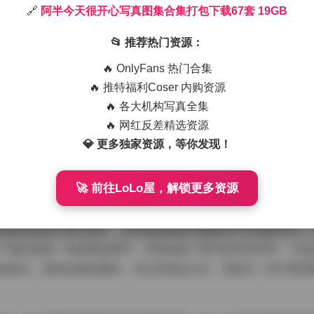
🔗
阿半今天很开心写真图集合集打包下载67套 19GB
67套 19GB
📂 推荐热门资源：
的箱形灯光洒在她的肩头，像是给整个空间加了一层薄雾。阿半
🔥 OnlyFans 热门合集
随手整理了一下头发，便让整幅画面显得格外舒适。我注意到她
🔥 推特福利Coser 内购资源
作微微起伏，呈现出一种柔和的层次感。下身搭配的是浅灰色的
🔥 各大机构写真全集
体造型增添了几分慵懒的气质。
🔥 网红反差精选资源
💎 更多独家资源，等你发现！
🚀 前往LoLo屋，解锁更多资源
微侧身或低头看向窗外，这样能够捕捉到她眼神中的细腻变化。
下被定格成一种温柔的细节。背景选择了简约的米色帘布，几盆
加突出。整体色调以暖粉、米白和浅灰为主，营造出一种宁静而