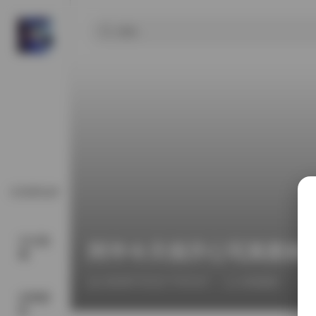
COSPLAY
SSS典
阿半今天很开心写真图集67
藏
2026年7月1日 下午5:07
丝模摄影
丝模摄
影