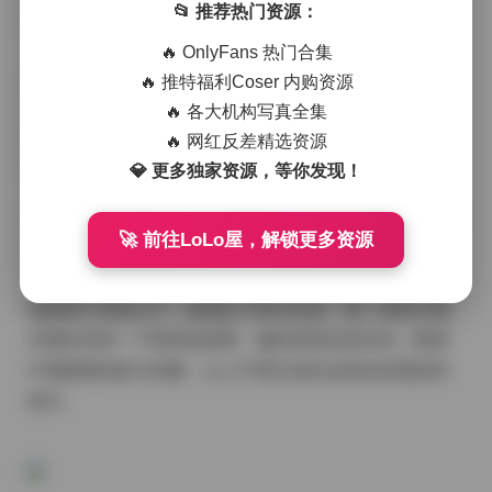
📂 推荐热门资源：
风格。
🔥 OnlyFans 热门合集
🔥 推特福利Coser 内购资源
🔥 各大机构写真全集
前往专题页:
🔥 网红反差精选资源
心妍小公主写真图集合集打包下载134套 80GB
💎 更多独家资源，等你发现！
首先，让我们聊聊写真内容。这134套写真涵盖了多种主
🚀 前往LoLo屋，解锁更多资源
题，从清新自然的日常风格到华丽精致的公主造型，每
一套都精心策划，充满了细节感。图片中，心妍小公主
或置身于花海之中，或漫步于复古街道，每一张照片都
仿佛在讲述一个唯美的故事。她的表情自然灵动，眼神
中透露着纯真与优雅，让人不禁沉浸在这美好的视觉享
受中。