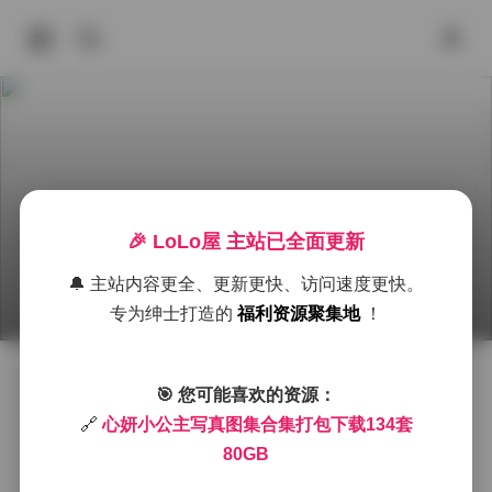
🎉 LoLo屋 主站已全面更新
心妍小公主写真合集下载134套80GB
🔔 主站内容更全、更新更快、访问速度更快。
2025年10月4日 上午9:37
SSS典藏
Cosplay图集下载
专为绅士打造的
福利资源聚集地
！
作为一名长期关注写真与美图领域的爱好者，今天想和
🎯 您可能喜欢的资源：
大家分享一个令人心动的资源——心妍小公主写真合集
🔗
心妍小公主写真图集合集打包下载134套
下载134套80GB。这个合集不仅容量庞大，内容更是丰
80GB
富多彩，每一套写真都展现了心妍小公主独特的魅力与