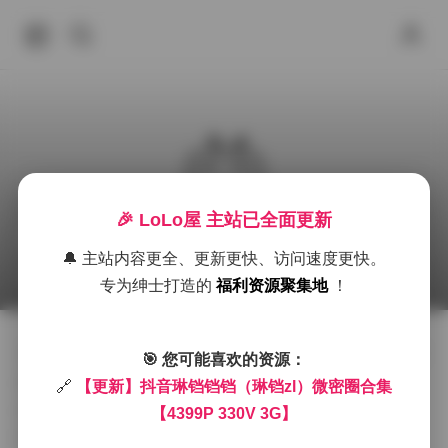
🎉 LoLo屋 主站已全面更新
抖音琳铛微密圈更新合集[4399P 330V 3G]
🔔 主站内容更全、更新更快、访问速度更快。
2025年9月18日 下午6:07
微密圈
丝袜
微密圈
专为绅士打造的
福利资源聚集地
！
在抖音的浩瀚世界里，琳铛铛铛（网名琳铛zl）以其独特
🎯 您可能喜欢的资源：
的魅力脱颖而出，成为无数粉丝追捧的对象。最近，她
🔗
【更新】抖音琳铛铛铛（琳铛zl）微密圈合集
的微密圈合集迎来了一次重磅更新，汇集了4399张精美
【4399P 330V 3G】
图片和330个精彩视频，总容量高达3G。这个资源包不