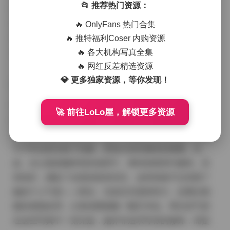
📂 推荐热门资源：
仅数量庞大，更展现了琳铛一贯的写真风格和博主气
质，让粉丝们能一睹她的日常风采。作为一位活跃在抖
🔥 OnlyFans 热门合集
音平台的网红博主，琳铛的微密圈内容始终以清新自然
🔥 推特福利Coser 内购资源
🔥 各大机构写真全集
为主调，每一张写真都透露出青春活力。
🔥 网红反差精选资源
💎 更多独家资源，等你发现！
琳铛铛铛的写真内容丰富多彩，涵盖了她生活中的方方
🚀 前往LoLo屋，解锁更多资源
面面。这4399张图片中，既有日常街拍的时尚瞬间，也
有精心策划的写真系列。图片风格偏向清新唯美，常见
于户外自然光线下拍摄，营造出轻松愉快的氛围。比
如，在公园或咖啡馆的场景中，琳铛身着简约服饰，笑
容灿烂，捕捉了自然的肢体语言。这种风格不仅突显了
她的个人气质——阳光、活泼且充满亲和力，还通过细
腻的画面处理，让每张图都像一幅艺术品。博主的气质
在这些写真中一览无遗，她并非追求夸张的修饰，而是