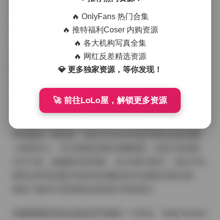
引大量粉丝关注。
🔥 OnlyFans 热门合集
🔥 推特福利Coser 内购资源
下载地址:
Sally Dorasnow 写真合集[104套][持续更新]
🔥 各大机构写真全集
从拍摄风格来看，Sally Dorasnow的写真呈现出多元化
🔥 网红反差精选资源
的特点。她的作品既有清新自然的日常风格，也有充满
💎 更多独家资源，等你发现！
艺术感的创意拍摄。在光线运用上，摄影师善于捕捉自
然光与人工光的平衡，使得每一张照片都呈现出恰到好
🚀 前往LoLo屋，解锁更多资源
处的明暗对比，突出了Sally的五官轮廓和肌肤质感。
特别值得一提的是，Sally Dorasnow的写真在色彩搭配
上独具匠心。无论是暖色调的温馨氛围，还是冷色调的
文艺气息，她都能完美驾驭。在104套写真中，我们可以
看到从明亮的夏日色彩到深邃的秋冬色调的完整过渡，
展现了她对不同风格的适应能力和表现力。
拍摄氛围的营造也是这些写真的一大亮点。Sally Dorasn