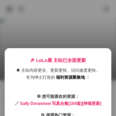
🎉 LoLo屋 主站已全面更新
Sally Dorasnow 写真集 104套持续更新
🔔 主站内容更全、更新更快、访问速度更快。
2025年9月18日 下午6:16
尊享资源
Cosplay图集下载
专为绅士打造的
福利资源聚集地
！
作为一名专业摄影师，我有幸近距离接触并分析了Sally
🎯 您可能喜欢的资源：
Dorasnow的104套写真作品，每一套都展现了她独特的
🔗
Sally Dorasnow 写真合集[104套][持续更新]
个人魅力和专业的表现力。这些写真作品不仅数量可
观，更在质量和创意上保持了高水准，难怪能够持续吸
📂 推荐热门资源：