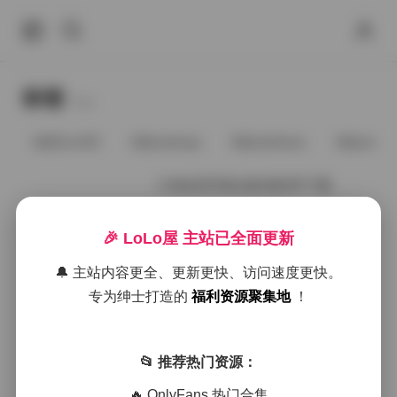
标签
Tags.
@91vcrDC
@anaimiya
@andmlove
@andne
三色绘恋写真合集4套83P下载
🎉 LoLo屋 主站已全面更新
2025年10月4日
🔔 主站内容更全、更新更快、访问速度更快。
专为绅士打造的
福利资源聚集地
！
好像就这么多
📂 推荐热门资源：
🔥 OnlyFans 热门合集