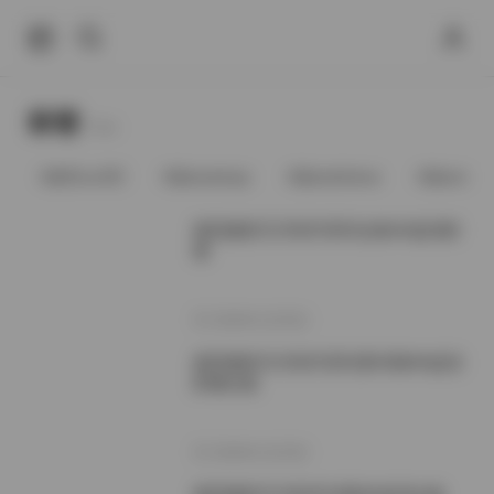
标签
Tags.
@91vcrDC
@anaimiya
@andmlove
@andne
凝思摄影艺术美学系列合集4K超清影
像
2026年1月25日
凝思摄影艺术美学系列第55期4K超清
影像合集
2026年1月23日