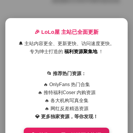
凝思摄影艺术美学54期4K超清合集
2026年1月18日
🎉 LoLo屋 主站已全面更新
凝思摄影艺术美学53期合集 241GB 4
K超清素材
🔔 主站内容更全、更新更快、访问速度更快。
专为绅士打造的
福利资源聚集地
！
2026年1月14日
凝思摄影艺术美学系列 第五十二期 2
📂 推荐热门资源：
36GB 4K超高清影像合集
🔥 OnlyFans 热门合集
🔥 推特福利Coser 内购资源
2026年1月5日
🔥 各大机构写真全集
凝思摄影艺术美学系列第51期 4K超清
🔥 网红反差精选资源
影像合集
💎 更多独家资源，等你发现！
2026年1月3日