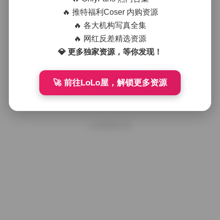
魔镜街拍不吃鸡蛋转角灰色包臀裙透
明高跟写真合集
🔥 推特福利Coser 内购资源
🔥 各大机构写真全集
🔥 网红反差精选资源
2025年12月12日
💎 更多独家资源，等你发现！
魔镜街拍不吃鸡蛋转角灰色包臀裙透
明高跟写真合集
🚀 前往LoLo屋，解锁更多资源
2025年12月7日
好像就这么多