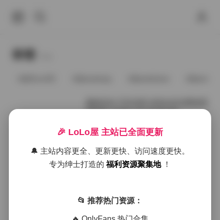
标签
Tags.
@91vcrDC
@anaimiya
@andmlove
@andne
魔镜街拍 不吃鸡蛋 转角灰色包臀裙透
明高跟 1000P+20.25GB合集
🎉 LoLo屋 主站已全面更新
2026年2月12日
🔔 主站内容更全、更新更快、访问速度更快。
魔镜街拍不吃鸡蛋转角灰裙高跟千张
专为绅士打造的
福利资源聚集地
！
资源
📂 推荐热门资源：
2026年1月14日
🔥 OnlyFans 热门合集