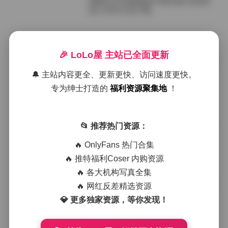
国模艺术写真精选470套合集 高清资
源 1.8TB 打包下载
2026年6月18日
🎉 LoLo屋 主站已全面更新
国模艺术写真470套合集 高清资源 1.8
TB
🔔 主站内容更全、更新更快、访问速度更快。
专为绅士打造的
福利资源聚集地
！
2026年6月15日
国模艺术写真470套合集 高清资源1.8
📂 推荐热门资源：
TB
🔥 OnlyFans 热门合集
🔥 推特福利Coser 内购资源
2026年6月1日
🔥 各大机构写真全集
国模艺术写真合集470套 高清资源1.8
🔥 网红反差精选资源
TB
💎 更多独家资源，等你发现！
2026年5月29日