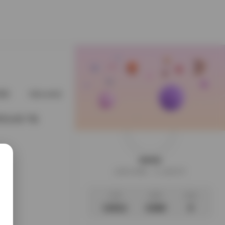
星猫
@cuteli占星猫
@DDlalolo
@demifairytw_of
漫壁纸合集下载
weme
这家伙很懒，什么都没写
文章
标签
说说
13011
2366
0