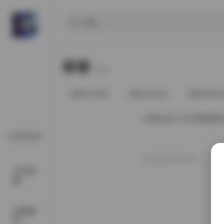
标签
Tags.
@91vcrDC
@anaimiya
@andmlo
LoliHouse二次元风
COSPLAY
2025年10月4日
SSS典
藏
丝模摄
影