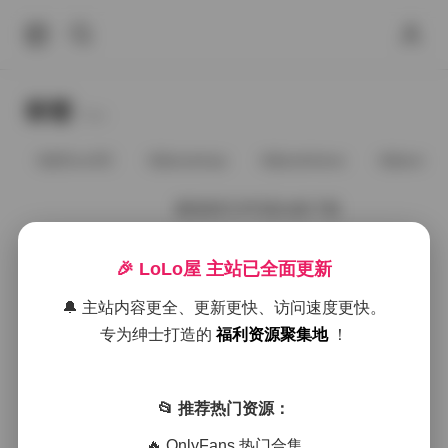
标签
Tags.
@91vcrDC
@anaimiya
@andmlove
@andne
夏甜甜艺术写真合集下载
🎉 LoLo屋 主站已全面更新
2025年10月4日
🔔 主站内容更全、更新更快、访问速度更快。
专为绅士打造的
福利资源聚集地
！
好像就这么多
📂 推荐热门资源：
🔥 OnlyFans 热门合集