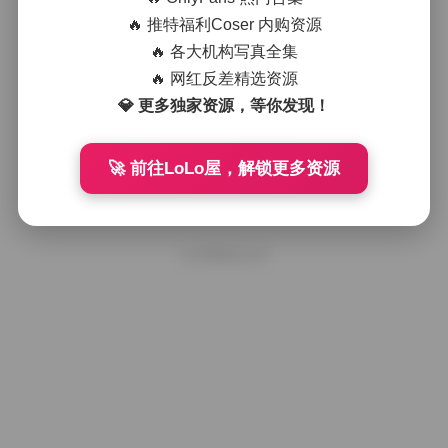
大理洱海边蜜桃裤穿搭日记：视觉冲
击街拍作品
🔥 推特福利Coser 内购资源
🔥 各大机构写真全集
🔥 网红反差精选资源
2025年11月7日
💎 更多独家资源，等你发现！
视觉震撼大理街拍：洱海边蜜桃裤穿
搭日记
🚀 前往LoLo屋，解锁更多资源
2025年10月23日
好像就这么多