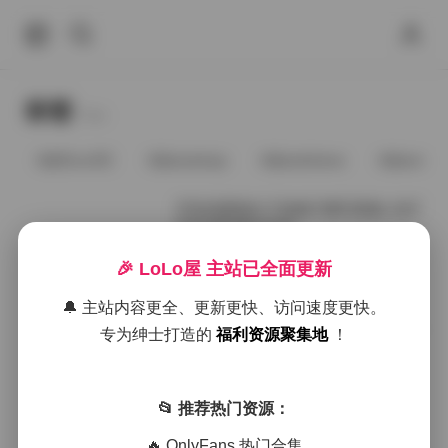
标签
Tags.
@91vcrDC
@anaimiya
@andmlove
@andne
不吃鸡蛋镜头下的柚子酱写真集 1027
张高清影像全收录
🎉 LoLo屋 主站已全面更新
2026年1月21日
🔔 主站内容更全、更新更快、访问速度更快。
柚子酱清新写真全收录：1027张高清
专为绅士打造的
福利资源聚集地
！
影像合集 [20GB]
📂 推荐热门资源：
2025年12月17日
🔥 OnlyFans 热门合集