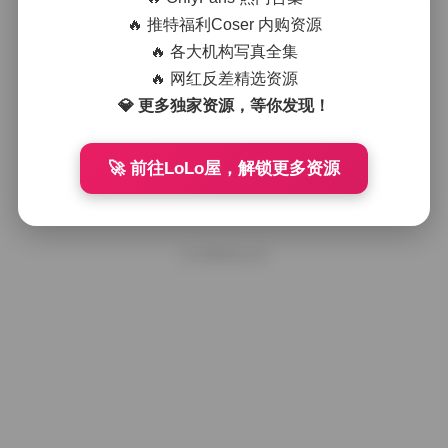
柚子酱清新写真集：1027张高清影像
全收录 [20GB]
🔥 推特福利Coser 内购资源
🔥 各大机构写真全集
🔥 网红反差精选资源
2025年11月7日
💎 更多独家资源，等你发现！
不吃鸡蛋镜头下的柚子酱写真集：清
新风格1027张影像全收录
🚀 前往LoLo屋，解锁更多资源
2025年10月21日
好像就这么多