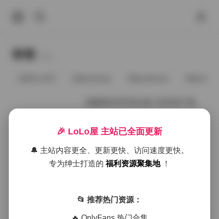
标签
Tags.
@91vcrDC
@anaimiya
@andmlove
@andne
核酸酱高清写真合集三套资源下载
🎉 LoLo屋 主站已全面更新
2026年1月21日
🔔 主站内容更全、更新更快、访问速度更快。
核酸酱写真合集3套2.7G高清资源下
专为绅士打造的
福利资源聚集地
！
载
📂 推荐热门资源：
2025年12月16日
🔥 OnlyFans 热门合集