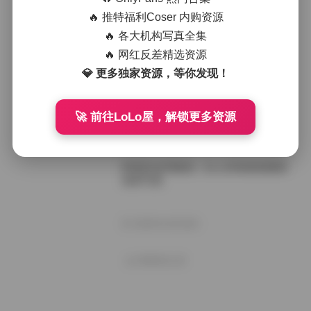
梓萱亚龙湾旅拍：白色上衣配玫粉热
裤多场景写真
🔥 推特福利Coser 内购资源
🔥 各大机构写真全集
🔥 网红反差精选资源
2025年11月7日
💎 更多独家资源，等你发现！
亚龙湾旅拍：梓萱白色上衣玫粉热裤
多场景写真
🚀 前往LoLo屋，解锁更多资源
2025年10月28日
梓萱亚龙湾旅拍：白上衣玫粉热裤多
场景写真
2025年10月28日
好像就这么多