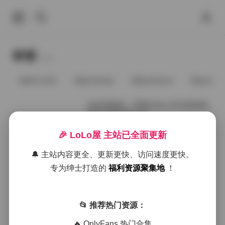
标签
Tags.
@91vcrDC
@anaimiya
@andmlove
@andne
亚龙湾旅拍：梓萱白色上衣与玫粉热
裤多场景写真合集
🎉 LoLo屋 主站已全面更新
2026年1月22日
🔔 主站内容更全、更新更快、访问速度更快。
亚龙湾旅拍写真：梓萱白上衣玫粉热
专为绅士打造的
福利资源聚集地
！
裤多场景合集 [623P2V 19GB]
📂 推荐热门资源：
2025年12月17日
🔥 OnlyFans 热门合集