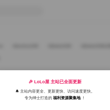
ve
@andnew1996
@babee5288
@babee5288占
🎉 LoLo屋 主站已全面更新
🔔 主站内容更全、更新更快、访问速度更快。
好像就这么多
专为绅士打造的
福利资源聚集地
！