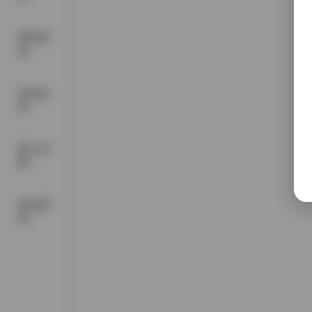
尊享资
源
抖音反
差
秀人内
购
美女素
材