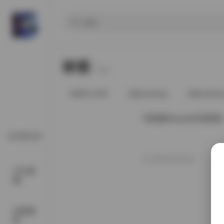
标签
Tags.
@91vcrDC
@anaimiya
@andmlo
玛鲁娜Manuela写真图集
COSPLAY
2025年10月6日
SSS典
藏
丝模摄
影