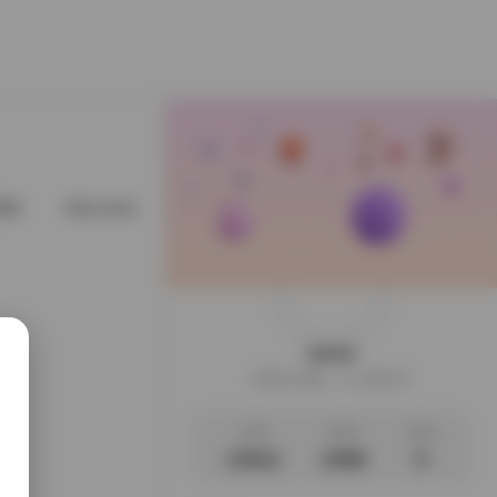
星猫
@cuteli占星猫
@DDlalolo
@demifairytw_of
weme
这家伙很懒，什么都没写
文章
标签
说说
13011
2366
0