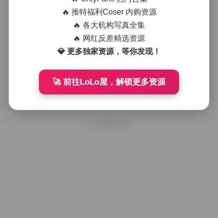
柚子酱清新写真集：1027张高清影像
全收录 [20GB]
🔥 推特福利Coser 内购资源
🔥 各大机构写真全集
🔥 网红反差精选资源
2025年11月7日
💎 更多独家资源，等你发现！
不吃鸡蛋镜头下的柚子酱写真集：清
新风格1027张影像全收录
🚀 前往LoLo屋，解锁更多资源
2025年10月21日
好像就这么多