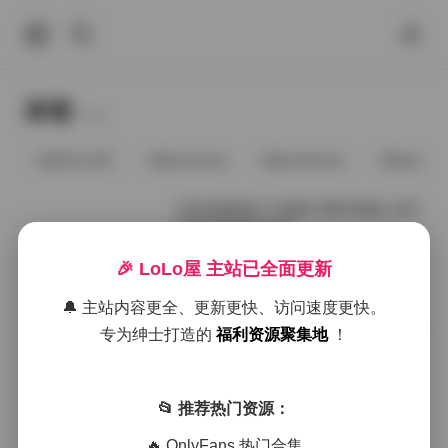
标签
Tags.
@91vcrDC
@anaimiya
@andmlove
@andne
不吃鸡蛋镜头下的柚子酱写真集 1027
张高清影像全收录
🎉 LoLo屋 主站已全面更新
2026年1月21日
🔔 主站内容更全、更新更快、访问速度更快。
柚子酱清新写真全收录：1027张高清
专为绅士打造的
福利资源聚集地
！
影像合集 [20GB]
📂 推荐热门资源：
2025年12月17日
🔥 OnlyFans 热门合集