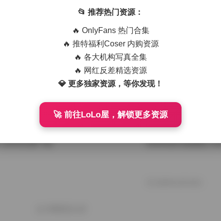
📂 推荐热门资源：
套 130GB
秋与柯基写真合集 120
🔥 OnlyFans 热门合集
🔥 推特福利Coser 内购资源
🔥 各大机构写真全集
2026年3月29日
🔥 网红反差精选资源
130GB打包下载
秋和柯基写真图集全集11
💎 更多独家资源，等你发现！
🚀 前往LoLo屋，解锁更多资源
2026年1月23日
128GB完整下载
秋和柯基写真图集119套
2025年10月10日
好像就这么多