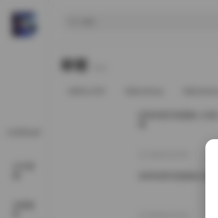
标签
Tags.
@91vcrDC
@anaimiya
@andmlo
秋和柯基写真图集 124套 
载
COSPLAY
2026年6月25日
SSS典
藏
秋和柯基写真图集122套 
丝模摄
影
2026年5月21日