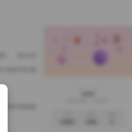
星猫
@cuteli占星猫
@DDlalolo
@demifairytw_of
 133GB 打包下载
weme
这家伙很懒，什么都没写
 131GB 资源合集
文章
标签
说说
12987
2361
0