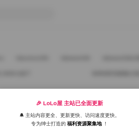
ve
@andnew1996
@babee5288
@babee5288占
134GB 全套下
秋和柯基写真图集123套
2026年5月23日
🎉 LoLo屋 主站已全面更新
132GB 完整合集
秋和柯基写真图集121套
🔔 主站内容更全、更新更快、访问速度更快。
专为绅士打造的
福利资源聚集地
！
2026年5月20日