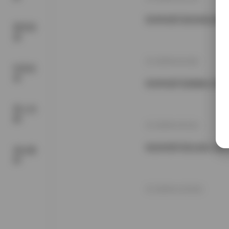
秋和柯基写真资源合集 120
尊享资
源
2026年4月19日
抖音反
差
秋和柯基写真图集120套 
秀人内
购
2026年3月22日
秋的柯基写真合集119套 
美女素
材
2025年12月20日