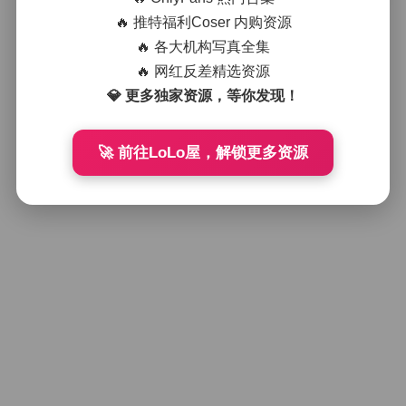
芝芝湖边街拍：白色长裤配浅蓝抹胸
休闲写真 [253P 4GB]
🔥 推特福利Coser 内购资源
🔥 各大机构写真全集
🔥 网红反差精选资源
2025年11月8日
💎 更多独家资源，等你发现！
好像就这么多
🚀 前往LoLo屋，解锁更多资源