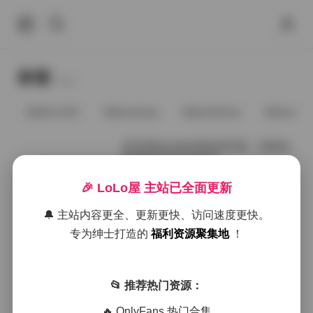
标签
Tags.
@91vcrDC
@anaimiya
@andmlove
@andne
芝芝湖边白色长裤休闲写真：浅蓝抹
胸搭配253P高清资源
🎉 LoLo屋 主站已全面更新
2026年1月21日
🔔 主站内容更全、更新更快、访问速度更快。
芝芝湖边休闲写真：白色长裤配浅蓝
专为绅士打造的
福利资源聚集地
！
抹胸时尚街拍 [253P 4GB]
📂 推荐热门资源：
2025年12月17日
🔥 OnlyFans 热门合集