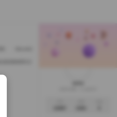
星猫
@cuteli占星猫
@DDlalolo
@demifairytw_of
基尼度假系列 [2
weme
这家伙很懒，什么都没写
文章
标签
说说
12987
2361
0