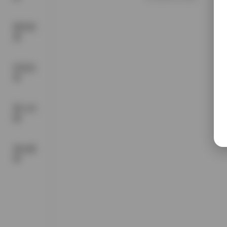
尊享资
源
抖音反
差
秀人内
购
美女素
材