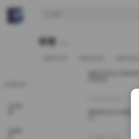
标签
Tags.
@91vcrDC
@anaimiya
@andmlo
魔镜街拍芝芝大理度假
高清资源
COSPLAY
2026年1月21日
SSS典
藏
魔镜街拍芝芝大理黄色
列
丝模摄
影
2025年11月8日