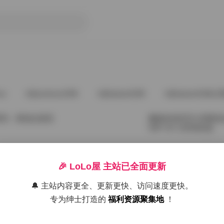
ve
@andnew1996
@babee5288
@babee5288占
系列：黄色比基尼
魔镜街拍芝芝大理黄色比
54P+3V 13GB高清]
2025年12月17日
🎉 LoLo屋 主站已全面更新
比基尼度假写真系
🔔 主站内容更全、更新更快、访问速度更快。
专为绅士打造的
福利资源聚集地
！