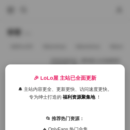
标签
Tags.
@91vcrDC
@anaimiya
@andmlove
@andne
芝芝街拍作品：都市丽人白色裙装时
尚系列第二季
🎉 LoLo屋 主站已全面更新
2026年1月21日
🔔 主站内容更全、更新更快、访问速度更快。
芝芝都市街拍：白色裙装时尚系列第
专为绅士打造的
福利资源聚集地
！
二季高清图集293张含视频
📂 推荐热门资源：
2025年12月17日
🔥 OnlyFans 热门合集