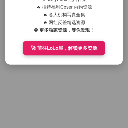
芝芝街拍：都市白色裙装时尚系列高
清图集
🔥 推特福利Coser 内购资源
🔥 各大机构写真全集
🔥 网红反差精选资源
2025年11月8日
💎 更多独家资源，等你发现！
好像就这么多
🚀 前往LoLo屋，解锁更多资源