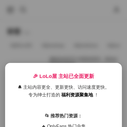
标签
Tags.
@91vcrDC
@anaimiya
@andmlove
@andne
魔镜街拍芝芝大理度假系列：黄色比
基尼高清资源
🎉 LoLo屋 主站已全面更新
2026年1月21日
🔔 主站内容更全、更新更快、访问速度更快。
魔镜街拍芝芝大理黄色比基尼度假系
专为绅士打造的
福利资源聚集地
！
列 [254P+3V 13GB高清]
📂 推荐热门资源：
2025年12月17日
🔥 OnlyFans 热门合集