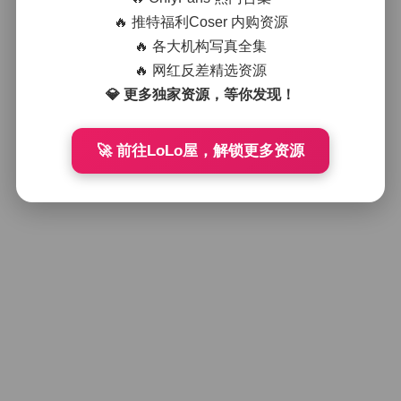
魔镜街拍芝芝大理黄色比基尼度假写
真系列
🔥 推特福利Coser 内购资源
🔥 各大机构写真全集
🔥 网红反差精选资源
2025年11月8日
💎 更多独家资源，等你发现！
好像就这么多
🚀 前往LoLo屋，解锁更多资源