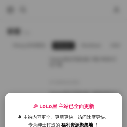
标签
Tags.
ng
Song (DOM黑宫)
Sonson
Sooflower
SSA丝
Sonson美女写真合集 74套 94GB 打
包下载
2026年4月19日
Sonson美女写真合集 74套高清作品 9
4GB
🎉 LoLo屋 主站已全面更新
2026年3月30日
🔔 主站内容更全、更新更快、访问速度更快。
专为绅士打造的
福利资源聚集地
！